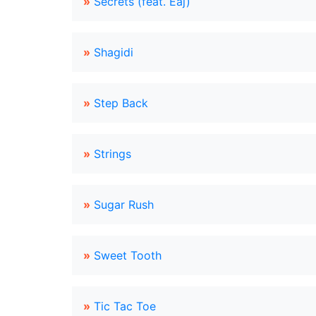
»
Secrets (feat. Eaj)
»
Shagidi
»
Step Back
»
Strings
»
Sugar Rush
»
Sweet Tooth
»
Tic Tac Toe