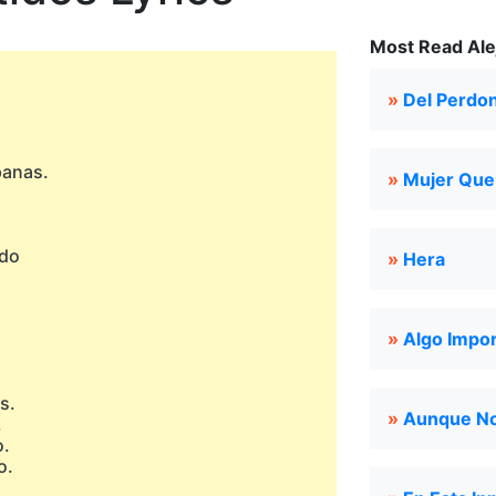
Most Read Alej
»
Del Perdo
panas.
»
Mujer Que
ido
»
Hera
»
Algo Impo
s.
»
Aunque No
,
o.
o.