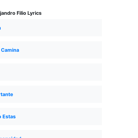
andro Filio Lyrics
n
 Camina
rtante
 Estas