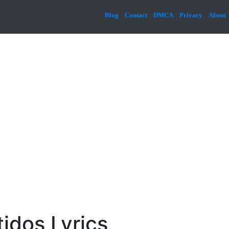
Blog
Contact
DMCA
Privacy
About
idos Lyrics