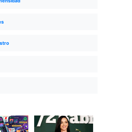
nmensidad
es
stro