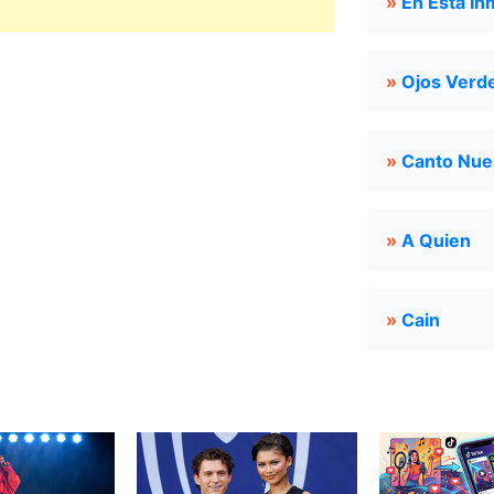
»
En Esta I
»
Ojos Verd
»
Canto Nue
»
A Quien
»
Cain