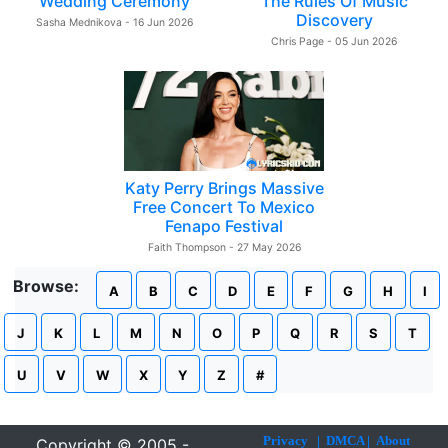
Wedding Ceremony
The Rules Of Music
Discovery
Sasha Mednikova - 16 Jun 2026
Chris Page - 05 Jun 2026
Katy Perry Brings Massive
Free Concert To Mexico
Fenapo Festival
Faith Thompson - 27 May 2026
Browse:
A
B
C
D
E
F
G
H
I
J
K
L
M
N
O
P
Q
R
S
T
U
V
W
X
Y
Z
#
Privacy
|
DMCA
|
About
Copyright © 2005 -