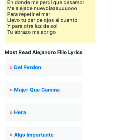
En donde me perdi que desamor
Me alejade nuevoiaaauuuooo
Para repetir el mar
Llevo tu par de ojos al cuento
Y para otra luz de sol
Tu abrazo me abrigo
Most Read Alejandro Filio Lyrics
»
Del Perdon
»
Mujer Que Camina
»
Hera
»
Algo Importante