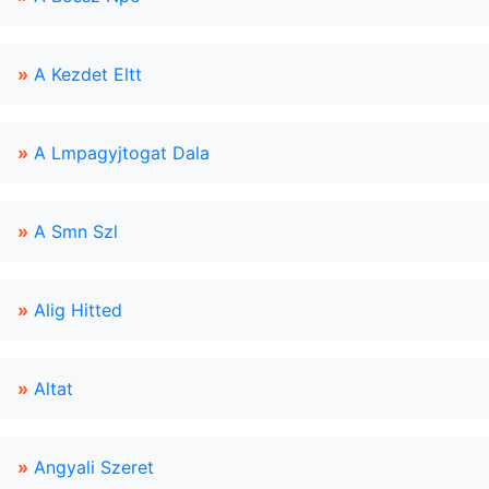
»
A Kezdet Eltt
»
A Lmpagyjtogat Dala
»
A Smn Szl
»
Alig Hitted
»
Altat
»
Angyali Szeret