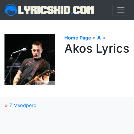
Home Page
»
A
»
Akos Lyrics
»
7 Msodperc