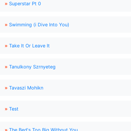
»
Superstar Pt 0
»
Swimming (i Dive Into You)
»
Take It Or Leave It
»
Tanulkony Szrnyeteg
»
Tavaszi Mohikn
»
Test
»
The Bed's Too Big Without You