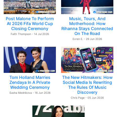
Post Malone To Perform
Music, Tours, And
At 2026 Fifa World Cup
Motherhood: How
Closing Ceremony
Rihanna Stays Connected
On The Road
Faith Thompson - 14 Jul 2026
Evren E. - 29 Jun 2026
Tom Holland Marries
The New Hitmakers: How
Zendaya In A Private
Social Media Is Rewriting
Wedding Ceremony
The Rules Of Music
Discovery
Sasha Mednikova - 16 Jun 2026
Chris Page - 05 Jun 2026