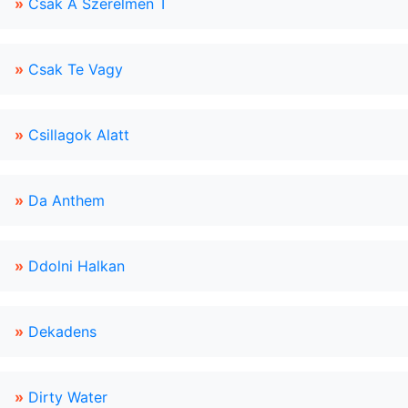
»
Csak A Szerelmen T
»
Csak Te Vagy
»
Csillagok Alatt
»
Da Anthem
»
Ddolni Halkan
»
Dekadens
»
Dirty Water