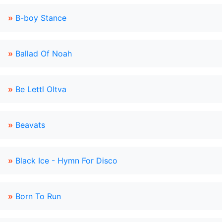
»
B-boy Stance
»
Ballad Of Noah
»
Be Lettl Oltva
»
Beavats
»
Black Ice - Hymn For Disco
»
Born To Run