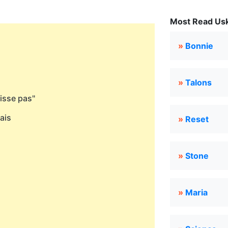
Most Read Usk
»
Bonnie
»
Talons
aisse pas"
uais
»
Reset
»
Stone
»
Maria