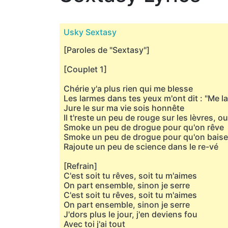
Usky Sextasy
[Paroles de "Sextasy"]
[Couplet 1]
Chérie y'a plus rien qui me blesse
Les larmes dans tes yeux m'ont dit : "Me l
Jure le sur ma vie sois honnête
Il t'reste un peu de rouge sur les lèvres, o
Smoke un peu de drogue pour qu'on rêve
Smoke un peu de drogue pour qu'on baise
Rajoute un peu de science dans le re-vé
[Refrain]
C'est soit tu rêves, soit tu m'aimes
On part еnsemble, sinon je sеrre
C'est soit tu rêves, soit tu m'aimes
On part ensemble, sinon je serre
J'dors plus le jour, j'en deviens fou
Avec toi j'ai tout