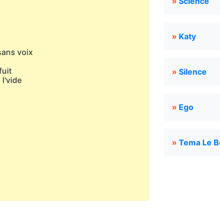
»
Science
»
Katy
sans voix
fuit
»
Silence
l'vide
»
Ego
»
Tema Le Bo