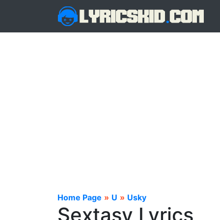
Home Page
»
U
»
Usky
Sextasy Lyrics