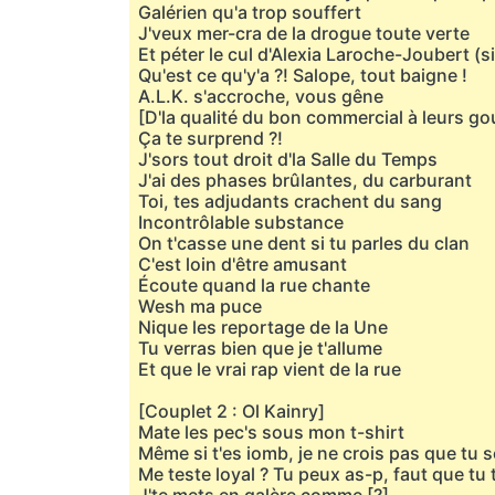
Galérien qu'a trop souffert
J'veux mer-cra de la drogue toute verte
Et péter le cul d'Alexia Laroche-Joubert (si
Qu'est ce qu'y'a ?! Salope, tout baigne !
A.L.K. s'accroche, vous gêne
[D'la qualité du bon commercial à leurs go
Ça te surprend ?!
J'sors tout droit d'la Salle du Temps
J'ai des phases brûlantes, du carburant
Toi, tes adjudants crachent du sang
Incontrôlable substance
On t'casse une dent si tu parles du clan
C'est loin d'être amusant
Écoute quand la rue chante
Wesh ma puce
Nique les reportage de la Une
Tu verras bien que je t'allume
Et que le vrai rap vient de la rue
[Couplet 2 : Ol Kainry]
Mate les pec's sous mon t-shirt
Même si t'es iomb, je ne crois pas que tu 
Me teste loyal ? Tu peux as-p, faut que tu 