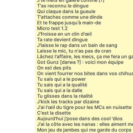
J'te mets en galère comme [?]
T'as reconnu le dingue
Qui claque dans la gueule
T'attaches comme une dinde
Et te frappe jusqu'à main-de
Micro test 1.2
J'froisse en un clin d'œil
Ta rate devient dingue
J'laisse le rap dans un bain de sang
Laisse le mic, tu n'as pas de cran
Lâchez l'affaire, les mecs, ça me fera un 
Got Gunz [darwa ?] : voici mon équipe
On est des pits
On vient fourrer nos bites dans vos chih
Tu sais qui a le power
Tu sais qui a la qualité
Tu sais qui a la dalle
Tu glisses dans la réalité
J'kick les tracks par dizaine
J'ai l'œil du tigre pour les MCs en nuisette
C'est la disette
Aujourd'hui j'pose dans des cool 'dios
J'ai la côte avec les nanas : elles aiment 
Mon jeu de jambes qui me garde du corps