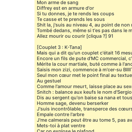
Mon arme de sang
Diffrey est en armure d'or
Si tu donnes, je te rends les coups
Te casse et te prends les sous
Shit la, j'suis au niveau 4, au point de non
Tombé dedans, même si t'es pas dans le 
Allez mourir ou courir [cliqua ?] 91
[Couplet 3 : K-Tana]
Mais qui a dit qu'un couplet c'était 16 mes
Encore un fils de pute d'MC commercial, c'
Mérite la cour martiale, buté comme à l'anc
Saisis mon zizi, commence à m'cer-su BIII
Seul mon cœur met le point final au textue
Au gestuel
Comme l'amour meurt, laisse place au sex
Snitch : balance aux keufs le nom d'Sergi
Dis au sergent qu'on baise sa nana et tous
Homme sage, devenu berserker
J'suis incontrôlable, transperce des cœur
Empale contre l'arbre
J'me calmerais peut être au tome 5, pas av
Mets-toi à plat ventre
Car on explose le plafond