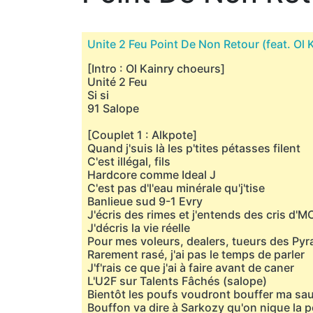
Unite 2 Feu Point De Non Retour (feat. Ol 
[Intro : Ol Kainry choeurs]
Unité 2 Feu
Si si
91 Salope
[Couplet 1 : Alkpote]
Quand j'suis là les p'tites pétasses filent
C'est illégal, fils
Hardcore comme Ideal J
C'est pas d'l'eau minérale qu'j'tise
Banlieue sud 9-1 Evry
J'écris des rimes et j'entends des cris d'
J'décris la vie réelle
Pour mes voleurs, dealers, tueurs des Py
Rarement rasé, j'ai pas le temps de parler
J'f'rais ce que j'ai à faire avant de caner
L'U2F sur Talents Fâchés (salope)
Bientôt les poufs voudront bouffer ma sa
Bouffon va dire à Sarkozy qu'on nique la p