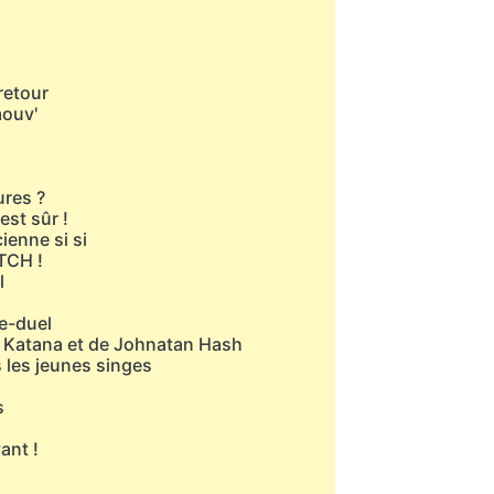
 retour
mouv'
ures ?
est sûr !
ienne si si
ITCH !
l
e-duel
o Katana et de Johnatan Hash
 les jeunes singes
s
ant !