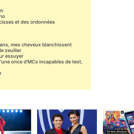
am
rno
cisses et des ordonnées
iyans, mes cheveux blanchissent
le zeuiller
our essuyer
qu'une once d'MCs incapables de test,
e