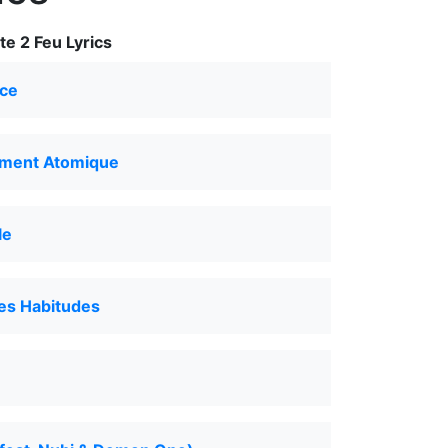
e 2 Feu Lyrics
nce
ment Atomique
le
es Habitudes