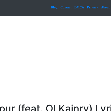
Blog
Contact
DMCA
Privacy
About
ur (feat. Ol Kainry) Lyr