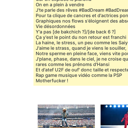
On en a plein à vendre
J'te parle des rêves #BadDream #BadDre
Pour ta clique de cancres et d'actrices po
Graphiques nos flows s'éloignent des abs
Vie désordonnées
Y'a pas [de bakchich ?]/[de back 6 ?]
Ça y'est le point du non retour est franchi
La haine, le stress, un peu comme les Sa
J'aime le strass, quand je viens le souiller, 
Notre sperme en pleine face, viens vite p
J'plane, phase, dans le ciel, je ne croise 
rares comme les prénoms d'Hansi
Et d'atef U2F de ouf' donc taille et respect
Rap game musique vidéo comme la PSP
Motherfucker !