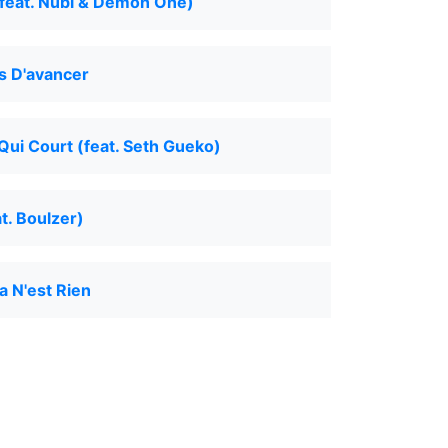
(feat. Nubi & Demon One)
s D'avancer
ui Court (feat. Seth Gueko)
t. Boulzer)
a N'est Rien