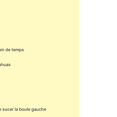
gain de temps
uahuas
me sucer la boule gauche