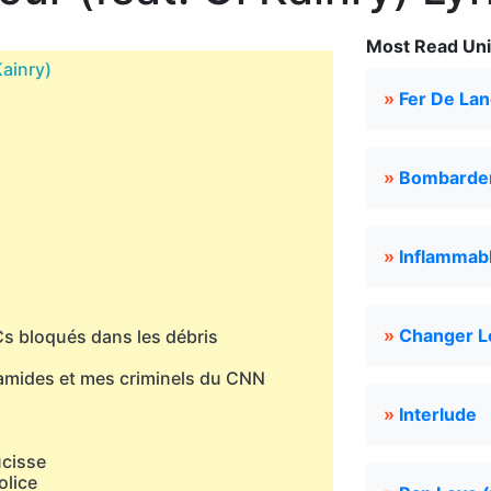
Most Read Unit
Kainry)
»
Fer De La
»
Bombarde
»
Inflammab
»
Changer L
MCs bloqués dans les débris
ramides et mes criminels du CNN
»
Interlude
ucisse
olice