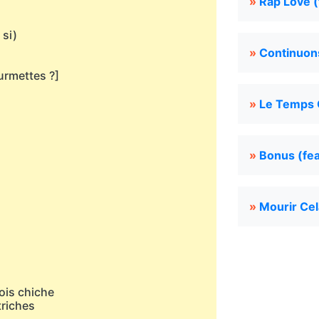
»
Rap Love 
 si)
»
Continuon
urmettes ?]
»
Le Temps Q
»
Bonus (fea
»
Mourir Cel
sois chiche
triches