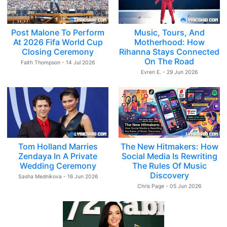
Post Malone To Perform
Music, Tours, And
At 2026 Fifa World Cup
Motherhood: How
Closing Ceremony
Rihanna Stays Connected
On The Road
Faith Thompson - 14 Jul 2026
Evren E. - 29 Jun 2026
Tom Holland Marries
The New Hitmakers: How
Zendaya In A Private
Social Media Is Rewriting
Wedding Ceremony
The Rules Of Music
Discovery
Sasha Mednikova - 16 Jun 2026
Chris Page - 05 Jun 2026