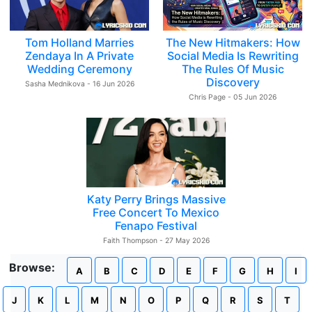
Tom Holland Marries
The New Hitmakers: How
Zendaya In A Private
Social Media Is Rewriting
Wedding Ceremony
The Rules Of Music
Discovery
Sasha Mednikova - 16 Jun 2026
Chris Page - 05 Jun 2026
Katy Perry Brings Massive
Free Concert To Mexico
Fenapo Festival
Faith Thompson - 27 May 2026
Browse:
A
B
C
D
E
F
G
H
I
J
K
L
M
N
O
P
Q
R
S
T