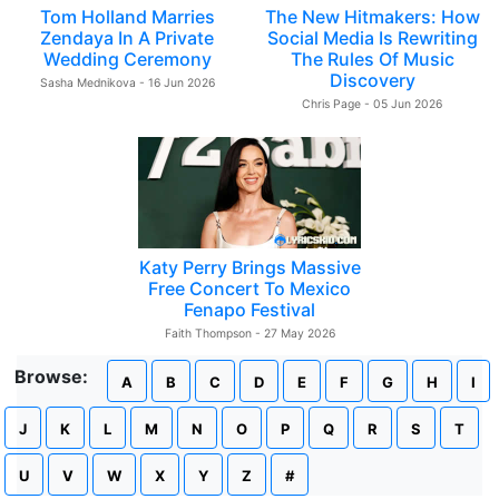
Tom Holland Marries
The New Hitmakers: How
Zendaya In A Private
Social Media Is Rewriting
Wedding Ceremony
The Rules Of Music
Discovery
Sasha Mednikova - 16 Jun 2026
Chris Page - 05 Jun 2026
Katy Perry Brings Massive
Free Concert To Mexico
Fenapo Festival
Faith Thompson - 27 May 2026
Browse:
A
B
C
D
E
F
G
H
I
J
K
L
M
N
O
P
Q
R
S
T
U
V
W
X
Y
Z
#