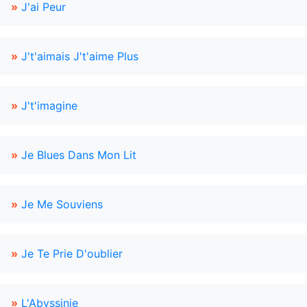
»
J'ai Peur
»
J't'aimais J't'aime Plus
»
J't'imagine
»
Je Blues Dans Mon Lit
»
Je Me Souviens
»
Je Te Prie D'oublier
»
L'Abyssinie