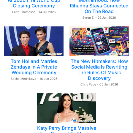
At 2026 Fifa World Cup
Motherhood: How
Closing Ceremony
Rihanna Stays Connected
On The Road
Faith Thompson - 14 Jul 2026
Evren E. - 29 Jun 2026
Tom Holland Marries
The New Hitmakers: How
Zendaya In A Private
Social Media Is Rewriting
Wedding Ceremony
The Rules Of Music
Discovery
Sasha Mednikova - 16 Jun 2026
Chris Page - 05 Jun 2026
Katy Perry Brings Massive