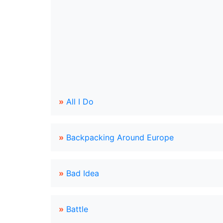
»
All I Do
»
Backpacking Around Europe
»
Bad Idea
»
Battle