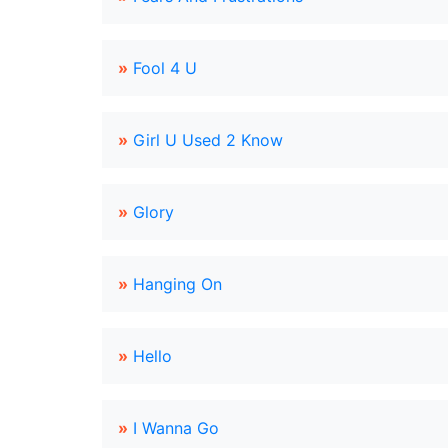
»
Fool 4 U
»
Girl U Used 2 Know
»
Glory
»
Hanging On
»
Hello
»
I Wanna Go