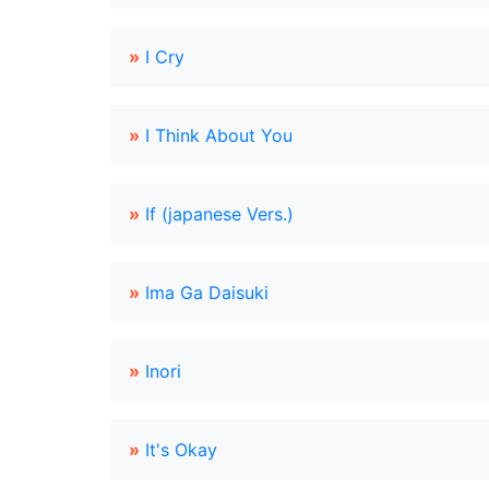
»
I Cry
»
I Think About You
»
If (japanese Vers.)
»
Ima Ga Daisuki
»
Inori
»
It's Okay