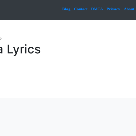
Blog
Contact
DMCA
Privacy
About
»
 Lyrics