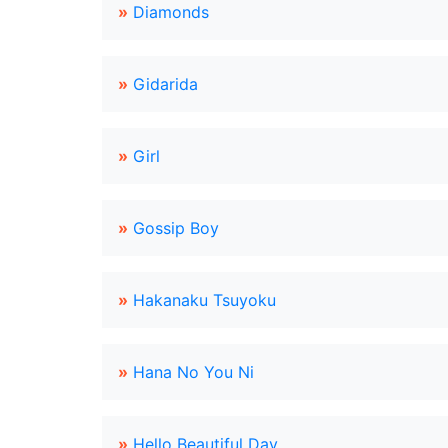
»
Diamonds
»
Gidarida
»
Girl
»
Gossip Boy
»
Hakanaku Tsuyoku
»
Hana No You Ni
»
Hello Beautiful Day