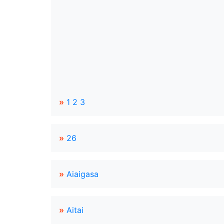
»
1 2 3
»
26
»
Aiaigasa
»
Aitai