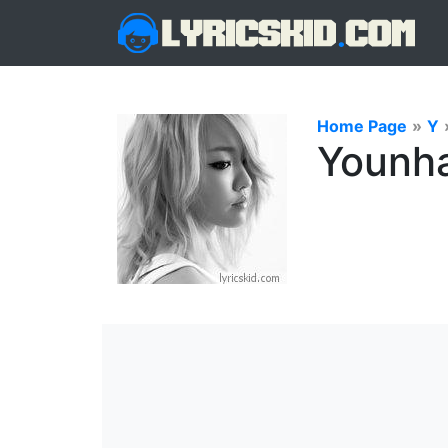
Home Page
»
Y
Younha