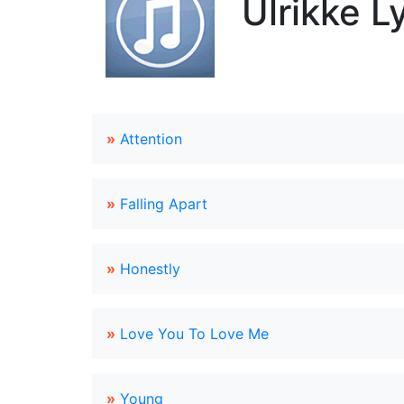
Ulrikke L
»
Attention
»
Falling Apart
»
Honestly
»
Love You To Love Me
»
Young