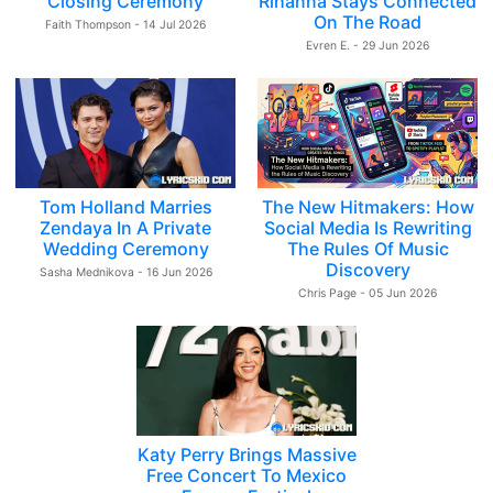
Closing Ceremony
Rihanna Stays Connected
On The Road
Faith Thompson - 14 Jul 2026
Evren E. - 29 Jun 2026
Tom Holland Marries
The New Hitmakers: How
Zendaya In A Private
Social Media Is Rewriting
Wedding Ceremony
The Rules Of Music
Discovery
Sasha Mednikova - 16 Jun 2026
Chris Page - 05 Jun 2026
Katy Perry Brings Massive
Free Concert To Mexico