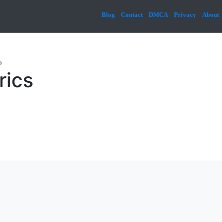
Blog
Contact
DMCA
Privacy
About
»
rics