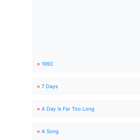
»
1992
»
7 Days
»
A Day Is Far Too Long
»
A Song