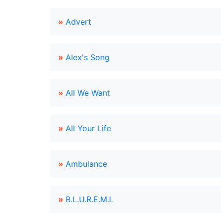
»
Advert
»
Alex's Song
»
All We Want
»
All Your Life
»
Ambulance
»
B.L.U.R.E.M.I.