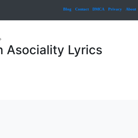
Blog
Contact
DMCA
Privacy
About
»
 Asociality Lyrics