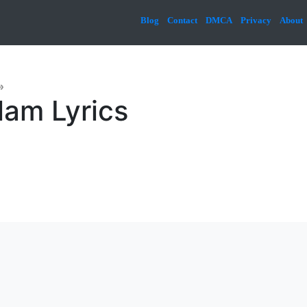
Blog
Contact
DMCA
Privacy
About
»
lam Lyrics