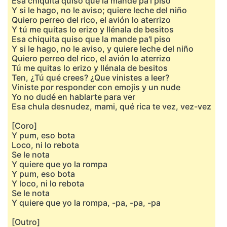
Esa chiquita quiso que la mande pa'l piso
Y si le hago, no le aviso; quiere leche del niño
Quiero perreo del rico, el avión lo aterrizo
Y tú me quitas lo erizo y llénala de besitos
Esa chiquita quiso que la mande pa'l piso
Y si le hago, no le aviso, y quiere leche del niño
Quiero perreo del rico, el avión lo aterrizo
Tú me quitas lo erizo y llénala de besitos
Ten, ¿Tú qué crees? ¿Que vinistes a leer?
Viniste por responder con emojis y un nude
Yo no dudé en hablarte para ver
Esa chula desnudez, mami, qué rica te vez, vez-vez
[Coro]
Y pum, eso bota
Loco, ni lo rebota
Se le nota
Y quiere que yo la rompa
Y pum, eso bota
Y loco, ni lo rebota
Se le nota
Y quiere que yo la rompa, -pa, -pa, -pa
[Outro]