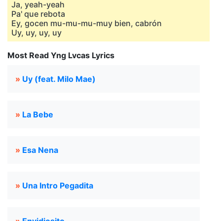
Ja, yeah-yeah
Pa' que rebota
Ey, gocen mu-mu-mu-muy bien, cabrón
Uy, uy, uy, uy
Most Read Yng Lvcas Lyrics
»
Uy (feat. Milo Mae)
»
La Bebe
»
Esa Nena
»
Una Intro Pegadita