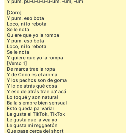
Y pum, pu-u-u-u-u-um, -um, -um
[Coro]
Y pum, eso bota
Loco, ni lo rebota
Se le nota
Quiere que yo la rompa
Y pum, eso bota
Loco, ni lo rebota
Se le nota
Y quiere que yo la rompa
[Verso 1]
De marca trae la ropa
Y de Coco es el aroma
Y los pechos son de goma
Y lo de atrás qué cosa
Y eso de atrás trae pa' acá
Lo toqué y son natural
Baila siempre bien sensual
Esto queda pa' variar
Le gusta el TikTok, TikTok
Le gusta que la vea yo
Le gusta mi rеggaetón
Que pase cеrca del short