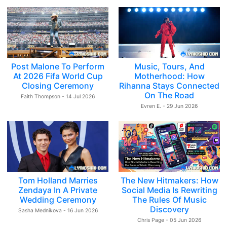
Post Malone To Perform
Music, Tours, And
At 2026 Fifa World Cup
Motherhood: How
Closing Ceremony
Rihanna Stays Connected
On The Road
Faith Thompson - 14 Jul 2026
Evren E. - 29 Jun 2026
Tom Holland Marries
The New Hitmakers: How
Zendaya In A Private
Social Media Is Rewriting
Wedding Ceremony
The Rules Of Music
Discovery
Sasha Mednikova - 16 Jun 2026
Chris Page - 05 Jun 2026