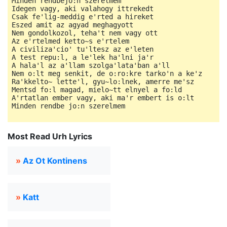
Minden rendbejo:n szerelmem

Idegen vagy, aki valahogy ittrekedt

Csak fe'lig-meddig e'rted a hireket

Eszed amit az agyad meghagyott

Nem gondolkozol, teha't nem vagy ott

Az e'rtelmed ketto~s e'rtelem

A civiliza'cio' tu'ltesz az e'leten

A test repu:l, a le'lek ha'lni ja'r

A hala'l az a'llam szolga'lata'ban a'll

Nem o:lt meg senkit, de o:ro:kre tarko'n a ke'z

Ra'kkelto~ lette'l, gyu~lo:lnek, amerre me'sz

Mentsd fo:l magad, mielo~tt elnyel a fo:ld

A'rtatlan ember vagy, aki ma'r embert is o:lt

Minden rendbe jo:n szerelmem
Most Read Urh Lyrics
»
Az Ot Kontinens
»
Katt