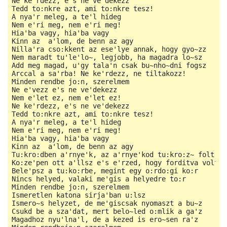
Ne ke'rdezz, e's ne ve'dekezz

Tedd to:nkre azt, ami to:nkre tesz!

A nya'r meleg, a te'l hideg

Nem e'ri meg, nem e'ri meg!

Hia'ba vagy, hia'ba vagy

Kinn az  a'lom, de benn az agy

Nilla'ra cso:kkent az ese'lye annak, hogy gyo~zz

Nem maradt tu'le'lo~, legjobb, ha magadra lo~sz

Add meg magad, u'gy tala'n csak bu~nho~dni fogsz

Arccal a sa'rba! Ne ke'rdezz, ne tiltakozz!

Minden rendbe jo:n, szerelmem

Ne e'vezz e's ne ve'dekezz

Nem e'let ez, nem e'let ez!

Ne ke'rdezz, e's ne ve'dekezz

Tedd to:nkre azt, ami to:nkre tesz!

A nya'r meleg, a te'l hideg

Nem e'ri meg, nem e'ri meg!

Hia'ba vagy, hia'ba vagy

Kinn az  a'lom, de benn az agy

Tu:kro:dben a'rnye'k, az a'rnye'kod tu:kro:z~ folt

Ko:ze'pen ott a'llsz e's e'rzed, hogy forditva volt

Bele'psz a tu:ko:rbe, megint egy o:rdo:gi ko:r

Nincs helyed, valaki me'gis a helyedre to:r

Minden rendbe jo:n, szerelmem

Ismeretlen katona sirja'ban u:lsz

Ismero~s helyzet, de me'giscsak nyomaszt a bu~z

Csukd be a sza'dat, mert belo~led o:mlik a ga'z

Magadhoz nyu'lna'l, de a kezed is ero~sen ra'z
