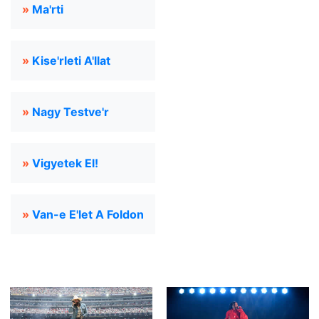
»
Ma'rti
»
Kise'rleti A'llat
»
Nagy Testve'r
»
Vigyetek El!
»
Van-e E'let A Foldon