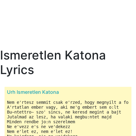
Ismeretlen Katona
Lyrics
Urh Ismeretlen Katona
Nem e'rtesz semmit csak e'rzed, hogy megnyilt a fo:ld

A'rtatlan ember vagy, aki me'g embert sem o:lt

Bu~ntettro~ szo' sincs, ne keresd megint a bajt

Jutalmad az lesz, ha valaki megbu:ntet majd

Minden rendbe jo:n szerelmem

Ne e'vezz e's ne ve'dekezz

Nem e'let ez, nem e'let ez!
