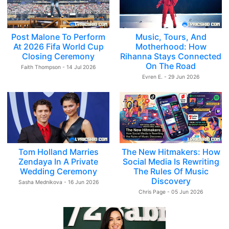
Post Malone To Perform
Music, Tours, And
At 2026 Fifa World Cup
Motherhood: How
Closing Ceremony
Rihanna Stays Connected
On The Road
Faith Thompson - 14 Jul 2026
Evren E. - 29 Jun 2026
Tom Holland Marries
The New Hitmakers: How
Zendaya In A Private
Social Media Is Rewriting
Wedding Ceremony
The Rules Of Music
Discovery
Sasha Mednikova - 16 Jun 2026
Chris Page - 05 Jun 2026