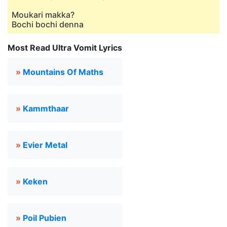
Moukari makka?
Bochi bochi denna
Most Read Ultra Vomit Lyrics
»
Mountains Of Maths
»
Kammthaar
»
Evier Metal
»
Keken
»
Poil Pubien