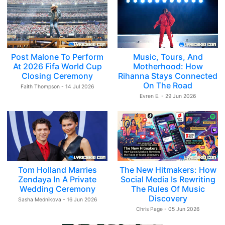
Post Malone To Perform
Music, Tours, And
At 2026 Fifa World Cup
Motherhood: How
Closing Ceremony
Rihanna Stays Connected
On The Road
Faith Thompson - 14 Jul 2026
Evren E. - 29 Jun 2026
Tom Holland Marries
The New Hitmakers: How
Zendaya In A Private
Social Media Is Rewriting
Wedding Ceremony
The Rules Of Music
Discovery
Sasha Mednikova - 16 Jun 2026
Chris Page - 05 Jun 2026