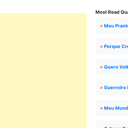
Most Read Qua
»
Meu Prant
»
Porque Cr
»
Quero Vol
»
Guerreiro
»
Meu Mund