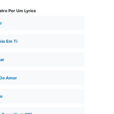
tro Por Um Lyrics
o
eio Em Ti
tar
 Do Amor
o