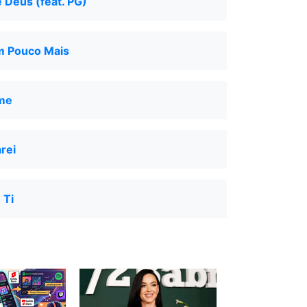
 Deus (feat. PG)
m Pouco Mais
me
rei
 Ti