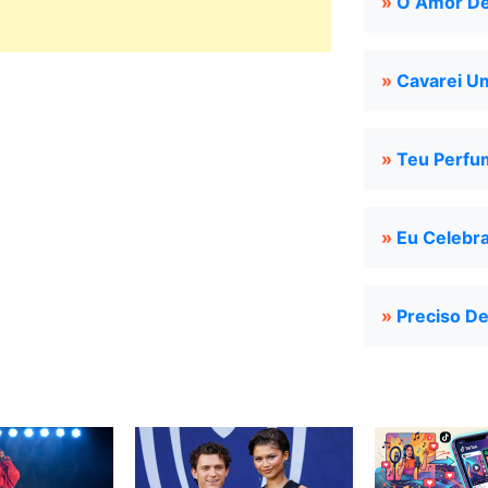
»
O Amor De
»
Cavarei U
»
Teu Perfu
»
Eu Celebra
»
Preciso De