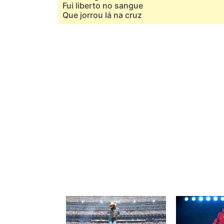
Fui liberto no sangue
Que jorrou lá na cruz