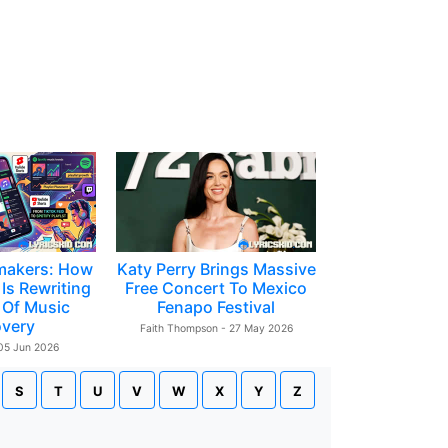
makers: How
Katy Perry Brings Massive
Is Rewriting
Free Concert To Mexico
 Of Music
Fenapo Festival
overy
Faith Thompson - 27 May 2026
 05 Jun 2026
S
T
U
V
W
X
Y
Z