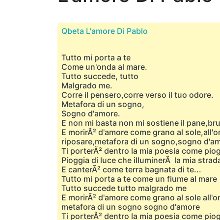
Qbeta L'amore Di Pablo
Tutto mi porta a te
Come un'onda al mare.
Tutto succede, tutto
Malgrado me.
Corre il pensero,corre verso il tuo odore.
Metafora di un sogno,
Sogno d'amore.
E non mi basta non mi sostiene il pane,bruc
E morirÃ² d'amore come grano al sole,all'
riposare,metafora di un sogno,sogno d'a
Ti porterÃ² dentro la mia poesia come pio
Pioggia di luce che illuminerÃ la mia strad
E canterÃ² come terra bagnata di te...
Tutto mi porta a te come un fiume al mare
Tutto succede tutto malgrado me
E morirÃ² d'amore come grano al sole all'
metafora di un sogno sogno d'amore
Ti porterÃ² dentro la mia poesia come piog