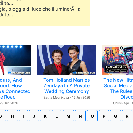
 te...
ia, pioggia di luce che illuminerÃ la
 te....
ours, And
Tom Holland Marries
The New Hit
ood: How
Zendaya In A Private
Social Media 
ys Connected
Wedding Ceremony
The Rules
e Road
Disc
Sasha Mednikova - 16 Jun 2026
 29 Jun 2026
Chris Page -
G
H
I
J
K
L
M
N
O
P
Q
R