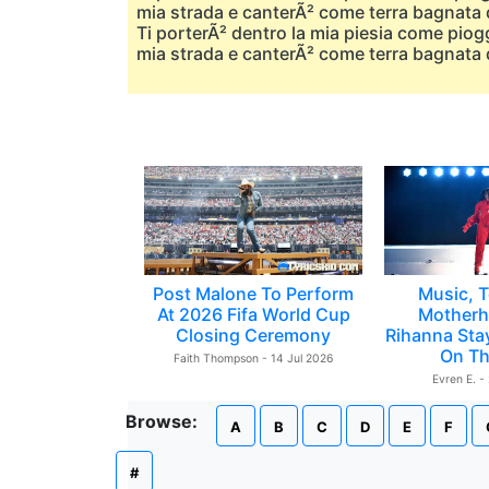
mia strada e canterÃ² come terra bagnata di
Ti porterÃ² dentro la mia piesia come piogg
mia strada e canterÃ² come terra bagnata di
Post Malone To Perform
Music, T
At 2026 Fifa World Cup
Motherh
Closing Ceremony
Rihanna Sta
On Th
Faith Thompson - 14 Jul 2026
Evren E. -
Browse:
A
B
C
D
E
F
#