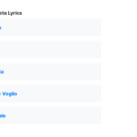
ta Lyrics
e
ta
 Voglio
ale