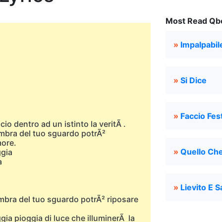
Most Read Qbe
»
Impalpabil
»
Si Dice
»
Faccio Fes
io dentro ad un istinto la veritÃ .
ombra del tuo sguardo potrÃ²
more.
»
Quello Che
ggia
a
»
Lievito E S
ombra del tuo sguardo potrÃ² riposare
gia pioggia di luce che illuminerÃ la