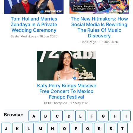
Tom Holland Marries
The New Hitmakers: How
Zendaya In A Private
Social Media Is Rewriting
Wedding Ceremony
The Rules Of Music
Discovery
Sasha Mednikova - 16 Jun 2026
Chris Page - 05 Jun 2026
Katy Perry Brings Massive
Free Concert To Mexico
Fenapo Festival
Faith Thompson - 27 May 2026
Browse:
A
B
C
D
E
F
G
H
I
J
K
L
M
N
O
P
Q
R
S
T