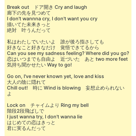
Break out ドア開き Cry and laugh
廊下の先を見つめて
I don't wannna cry, I don't want you cry
描いてた未来きっと
絶対 叶うんだって
私はわたしでいたいよ 誰が後ろ指さしても
好きなこと好きなだけ 覚悟できてるから
Can you see my sadness feeling? Where did you go?
恋はいつまでも自由よ 近づいた あと two more feet
気持ち聞かせたい Way to go!
Go on, I've never known yet, love and kiss
大人の陰に隠れて
Chill out! 時に Wind is blowing 妄想止められない
よ
Lock on チャイムより Ring my bell
階段2段飛ばしで
I just wanna try, I don't wanna lie
はじめての恋はきっと
君に実るんだって