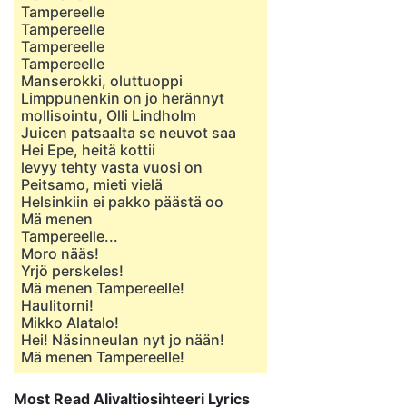
Tampereelle
Tampereelle
Tampereelle
Tampereelle
Manserokki, oluttuoppi
Limppunenkin on jo herännyt
mollisointu, Olli Lindholm
Juicen patsaalta se neuvot saa
Hei Epe, heitä kottii
levyy tehty vasta vuosi on
Peitsamo, mieti vielä
Helsinkiin ei pakko päästä oo
Mä menen
Tampereelle...
Moro nääs!
Yrjö perskeles!
Mä menen Tampereelle!
Haulitorni!
Mikko Alatalo!
Hei! Näsinneulan nyt jo nään!
Mä menen Tampereelle!
Most Read Alivaltiosihteeri Lyrics