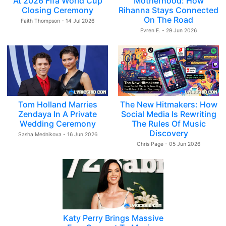
At 2026 Fifa World Cup
Motherhood: How
Closing Ceremony
Rihanna Stays Connected
On The Road
Faith Thompson - 14 Jul 2026
Evren E. - 29 Jun 2026
Tom Holland Marries
The New Hitmakers: How
Zendaya In A Private
Social Media Is Rewriting
Wedding Ceremony
The Rules Of Music
Discovery
Sasha Mednikova - 16 Jun 2026
Chris Page - 05 Jun 2026
Katy Perry Brings Massive