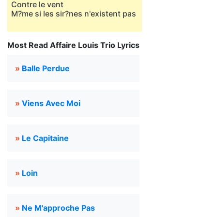
Contre le vent
M?me si les sir?nes n'existent pas
Most Read Affaire Louis Trio Lyrics
»
Balle Perdue
»
Viens Avec Moi
»
Le Capitaine
»
Loin
»
Ne M'approche Pas