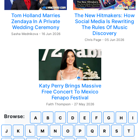
Tom Holland Marries
The New Hitmakers: How
Zendaya In A Private
Social Media Is Rewriting
Wedding Ceremony
The Rules Of Music
Discovery
Sasha Mednikova - 16 Jun 2026
Chris Page - 05 Jun 2026
Katy Perry Brings Massive
Free Concert To Mexico
Fenapo Festival
Faith Thompson - 27 May 2026
Browse:
A
B
C
D
E
F
G
H
I
J
K
L
M
N
O
P
Q
R
S
T