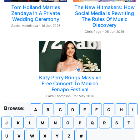
Tom Holland Marries
The New Hitmakers: How
Zendaya In A Private
Social Media Is Rewriting
Wedding Ceremony
The Rules Of Music
Discovery
Sasha Mednikova - 16 Jun 2026
Chris Page - 05 Jun 2026
Katy Perry Brings Massive
Free Concert To Mexico
Fenapo Festival
Faith Thompson - 27 May 2026
Browse:
A
B
C
D
E
F
G
H
I
J
K
L
M
N
O
P
Q
R
S
T
U
V
W
X
Y
Z
#