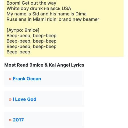
Boom! Get out the way
White boy drunk на весь USA
My namе is Sid and his name is Dima
Russians in Miami ridin' brand new beamеr
[Аутро: 9mice]
Beep-beep, beep-beep
Beep-beep, beep-beep
Beep-beep, beep-beep
Beep-beep
Most Read 9mice & Kai Angel Lyrics
»
Frank Ocean
»
I Love God
»
2017