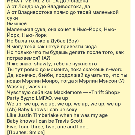
HEAVY METAL 2 от LA до Лондона
А от Лондона до Владивостока, да
А от Владивостока прямо до твоей маленькой
суки
9мышей
Маленькая сука, она хочет в Нью-Йорк, Нью-
Йорк, Нью-Йорк
Но была только в Дубае (Воу)
Я могу тебя как нехуй привезти сюда
Но только что ты будешь делать после того, как
потрахаемся? (А?)
Я же знаю, shawty, тебе не нужно это
Ты тут ровно до момента, пока скажешь n-word
Да, конечно, бэйби, продолжай думать то, что ты
новая Мэрлин Монро, тогда я Мэрлин Мэнсон (У)
Wassup, wassup
Чувствую себя как Macklemore — «Thrift Shop»
Party будто LMFAO, we up
We up, we up, we up, we up, we up, we up, we up
(Ah) Baby knows I can be sexy
Like Justin Timberlake when he was my age
Baby knows I can be Travis Scott
Five, four, three, two, one and I do…
[Припев: 9mice]