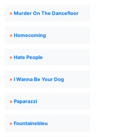
»
Murder On The Dancefloor
»
Homecoming
»
Hate People
»
I Wanna Be Your Dog
»
Paparazzi
»
Fountainebleu