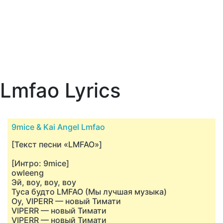
Lmfao Lyrics
9mice & Kai Angel Lmfao
[Текст песни «LMFAO»]
[Интро: 9mice]
​owleeng
Эй, воу, воу, воу
Туса будто LMFAO (Мы лучшая музыка)
Оу, VIPERR — новый Тимати
VIPERR — новый Тимати
VIPERR — новый Тимати