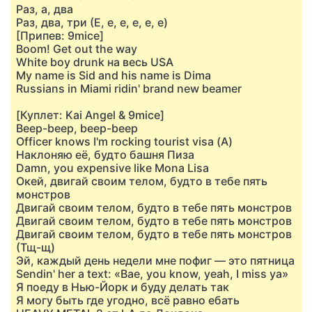
Раз, а, два
Раз, два, три (Е, е, е, е, е, е)
[Припев: 9mice]
Boom! Get out the way
White boy drunk на весь USA
My name is Sid and his name is Dima
Russians in Miami ridin' brand new beamer
[Куплет: Kai Angel & 9mice]
Beep-beep, beep-beep
Officer knows I'm rocking tourist visa (А)
Наклоняю её, будто башня Пиза
Damn, you expensive like Mona Lisa
Окей, двигай своим телом, будто в тебе пять
монстров
Двигай своим телом, будто в тебе пять монстров
Двигай своим телом, будто в тебе пять монстров
Двигай своим телом, будто в тебе пять монстров
(Тщ-щ)
Эй, каждый день недели мне пофиг — это пятница
Sendin' her a text: «Bae, you know, yeah, I miss ya»
Я поеду в Нью-Йорк и буду делать так
Я могу быть где угодно, всё равно ебать